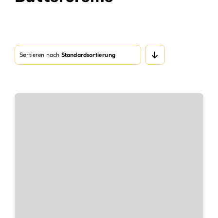
Verpackungen
Partydekoration
Sale %
Sortieren nach
Standardsortierung