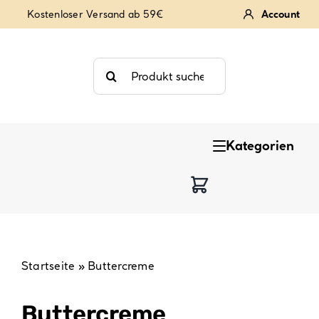
Zum
Kostenloser Versand ab 59€
Account
Inhalt
springen
Suche
nach:
Kategorien
Keksstempel
Tortendekoration
Backzutaten
Startseite
»
Buttercreme
Backzubehör & Backwerkzeug
Buttercreme