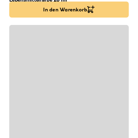
5,90
€
295,00
€
/
l
In den Warenkorb