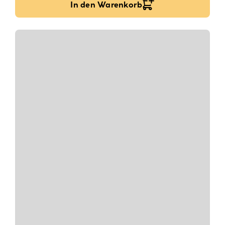
5,90
€
295,00
€
/
l
In den Warenkorb