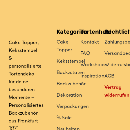
Kategorien
Tortenheld
Rechtlic
Cake
Kontakt
Zahlungsb
Cake Topper,
Topper
Keksstempel
FAQ
Versandbe
&
Keksstempel
Workshops
Widerrufsb
personalisierte
Backzutaten
Tortendeko
Inspiration
AGB
für deine
Backzubehör
Vertrag
besonderen
Dekoration
widerrufen
Momente –
Personalisiertes
Verpackungen
Backzubehör
% Sale
aus Frankfurt
🇩🇪
Neuheiten