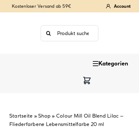
Zum
Kostenloser Versand ab 59€
Account
Inhalt
springen
Suche
nach:
Kategorien
Keksstempel
Tortendekoration
Backzutaten
Startseite
»
Shop
»
Colour Mill Oil Blend Lilac –
Fliederfarbene Lebensmittelfarbe 20 ml
Backzubehör & Backwerkzeug