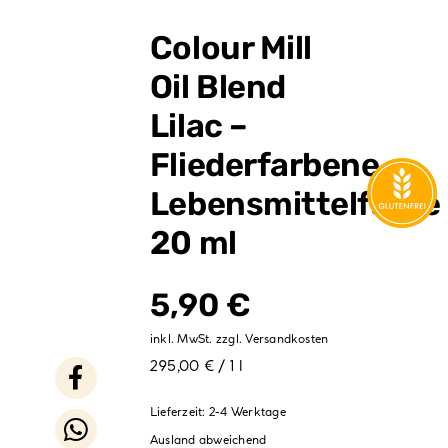
Verpackungen
Colour Mill
Partydekoration
Oil Blend
Sale %
Lilac –
Fliederfarbene
Lebensmittelfarbe
20 ml
5,90
€
inkl. MwSt.
zzgl.
Versandkosten
295,00 € / 1 l
Lieferzeit:
2-4 Werktage
Ausland abweichend