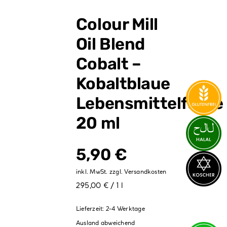
Verpackungen
Colour Mill
Partydekoration
Oil Blend
Sale %
Cobalt –
Kobaltblaue
Lebensmittelfarbe
20 ml
5,90
€
inkl. MwSt.
zzgl.
Versandkosten
295,00 € / 1 l
Lieferzeit:
2-4 Werktage
Ausland abweichend