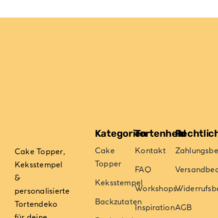
Kategorien
Tortenheld
Rechtlic
Cake
Kontakt
Zahlungsb
Cake Topper,
Topper
Keksstempel
FAQ
Versandbe
&
Keksstempel
Workshops
Widerrufsb
personalisierte
Backzutaten
Tortendeko
Inspiration
AGB
für deine