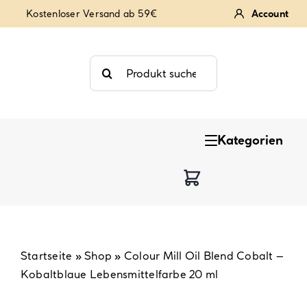
Zum
Kostenloser Versand ab 59€
Account
Inhalt
springen
Suche
nach:
Kategorien
Keksstempel
Tortendekoration
Backzutaten
Startseite
»
Shop
»
Colour Mill Oil Blend Cobalt –
Kobaltblaue Lebensmittelfarbe 20 ml
Backzubehör & Backwerkzeug