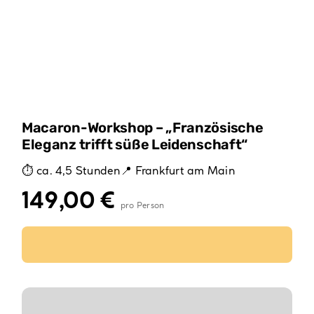
der
Produktseite
gewählt
werden
Macaron-Workshop – „Französische
Eleganz trifft süße Leidenschaft“
ca. 4,5 Stunden
Frankfurt am Main
149,00
€
Ausführung wählen
Dieses
Produkt
weist