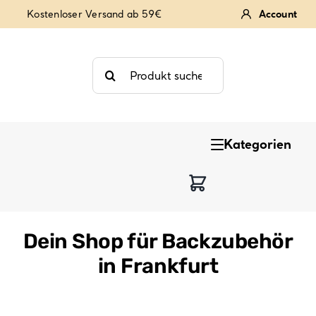
Zum
Kostenloser Versand ab 59€
Account
Inhalt
springen
Suche
nach:
Kategorien
Keksstempel
Tortendekoration
Dein Shop für Backzubehör
Backzutaten
in Frankfurt
Backzubehör & Backwerkzeug