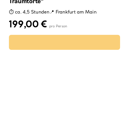
Traumtorte“
ca. 4,5 Stunden
Frankfurt am Main
199,00
€
Ausführung wählen
Dieses
Produkt
weist
mehrere
Varianten
auf.
Die
Optionen
können
auf