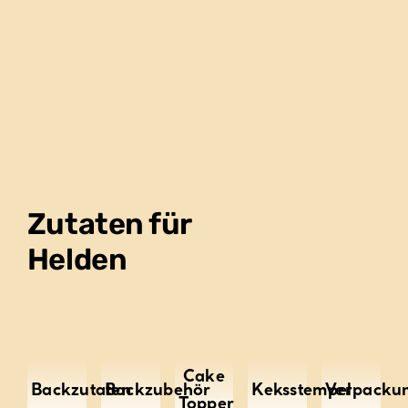
Zutaten für
Helden
Cake
Backzutaten
Backzubehör
Keksstempel
Verpacku
Topper