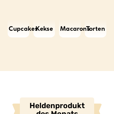
Cupcakes
Kekse
Macarons
Torten
Helden­produkt
des Monats