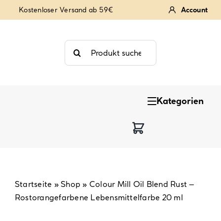
Zum
Kostenloser Versand ab 59€
Account
Inhalt
springen
Suche
nach:
Kategorien
Keksstempel
Tortendekoration
Backzutaten
Startseite
»
Shop
»
Colour Mill Oil Blend Rust –
Rostorangefarbene Lebensmittelfarbe 20 ml
Backzubehör & Backwerkzeug