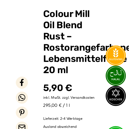
Verpackungen
Colour Mill
Partydekoration
Oil Blend
Sale %
Rust –
Rostorangefarben
Lebensmittelfarbe
20 ml
5,90
€
inkl. MwSt.
zzgl.
Versandkosten
295,00 € / 1 l
Lieferzeit:
2-4 Werktage
Ausland abweichend