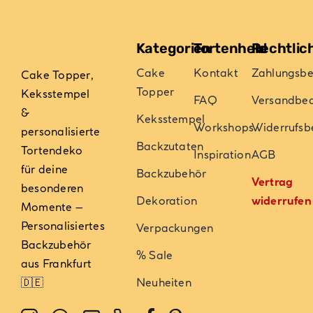
Kategorien
Tortenheld
Rechtlic
Cake
Kontakt
Zahlungsb
Cake Topper,
Topper
Keksstempel
FAQ
Versandbe
&
Keksstempel
Workshops
Widerrufsb
personalisierte
Backzutaten
Tortendeko
Inspiration
AGB
für deine
Backzubehör
Vertrag
besonderen
Dekoration
widerrufen
Momente –
Personalisiertes
Verpackungen
Backzubehör
% Sale
aus Frankfurt
🇩🇪
Neuheiten