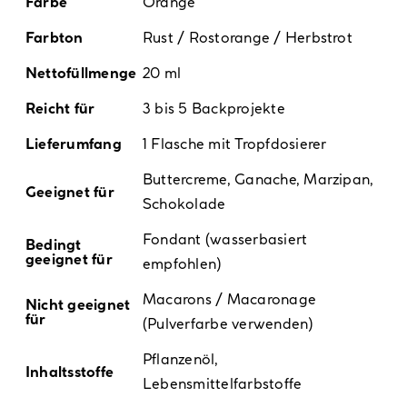
Farbe
Orange
Farbton
Rust / Rostorange / Herbstrot
Nettofüllmenge
20 ml
Reicht für
3 bis 5 Backprojekte
Lieferumfang
1 Flasche mit Tropfdosierer
Buttercreme, Ganache, Marzipan,
Geeignet für
Schokolade
Fondant (wasserbasiert
Bedingt
geeignet für
empfohlen)
Macarons / Macaronage
Nicht geeignet
für
(Pulverfarbe verwenden)
Pflanzenöl,
Inhaltsstoffe
Lebensmittelfarbstoffe