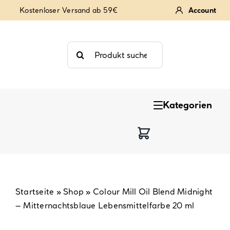
Zum
Kostenloser Versand ab 59€
Account
Inhalt
springen
Suche
nach:
Kategorien
Keksstempel
Tortendekoration
Backzutaten
Startseite
»
Shop
»
Colour Mill Oil Blend Midnight
– Mitternachtsblaue Lebensmittelfarbe 20 ml
Backzubehör & Backwerkzeug