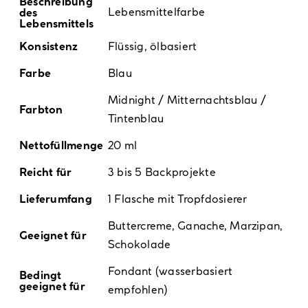
Beschreibung
Lebensmittelfarbe
des
Lebensmittels
Konsistenz
Flüssig, ölbasiert
Farbe
Blau
Midnight / Mitternachtsblau /
Farbton
Tintenblau
Nettofüllmenge
20 ml
Reicht für
3 bis 5 Backprojekte
Lieferumfang
1 Flasche mit Tropfdosierer
Buttercreme, Ganache, Marzipan,
Geeignet für
Schokolade
Fondant (wasserbasiert
Bedingt
geeignet für
empfohlen)