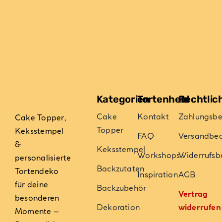
Kategorien
Tortenheld
Rechtlic
Cake
Kontakt
Zahlungsb
Cake Topper,
Topper
Keksstempel
FAQ
Versandbe
&
Keksstempel
Workshops
Widerrufsb
personalisierte
Backzutaten
Tortendeko
Inspiration
AGB
für deine
Backzubehör
Vertrag
besonderen
Dekoration
widerrufen
Momente –