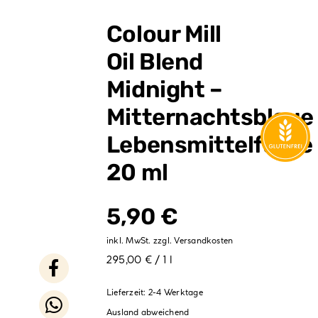
Verpackungen
Colour Mill
Partydekoration
Oil Blend
Sale %
Midnight –
Mitternachtsblaue
Lebensmittelfarbe
20 ml
5,90
€
inkl. MwSt.
zzgl.
Versandkosten
295,00 € / 1 l
Lieferzeit:
2-4 Werktage
Ausland abweichend