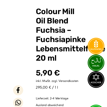
Verpackungen
Colour Mill
Partydekoration
Oil Blend
Sale %
Fuchsia –
Fuchsiapinke
Lebensmittelfarbe
20 ml
5,90
€
inkl. MwSt.
zzgl.
Versandkosten
295,00 € / 1 l
Lieferzeit:
2-4 Werktage
Ausland abweichend