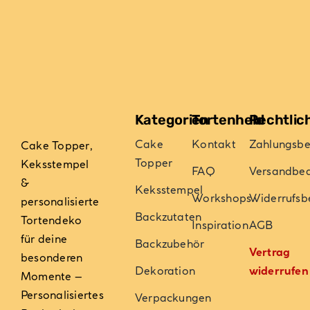
Kategorien
Tortenheld
Rechtlic
Cake
Kontakt
Zahlungsb
Cake Topper,
Topper
Keksstempel
FAQ
Versandbe
&
Keksstempel
Workshops
Widerrufsb
personalisierte
Backzutaten
Tortendeko
Inspiration
AGB
für deine
Backzubehör
Vertrag
besonderen
Dekoration
widerrufen
Momente –
Personalisiertes
Verpackungen