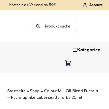
Zum
Kostenloser Versand ab 59€
Account
Inhalt
springen
Suche
nach:
Kategorien
Keksstempel
Tortendekoration
Backzutaten
Startseite
»
Shop
»
Colour Mill Oil Blend Fuchsia
– Fuchsiapinke Lebensmittelfarbe 20 ml
Backzubehör & Backwerkzeug