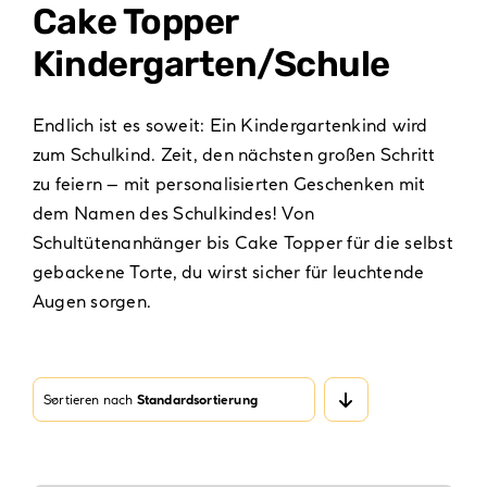
Verpackungen
Cake Topper
Kindergarten/Schule
Partydekoration
Sale %
Endlich ist es soweit: Ein Kindergartenkind wird
zum Schulkind. Zeit, den nächsten großen Schritt
zu feiern – mit
personalisierten
Geschenken mit
dem
Namen
des Schulkindes! Von
Schultütenanhänger
bis
Cake Topper
für die selbst
gebackene Torte, du wirst sicher für leuchtende
Augen sorgen.
Sortieren nach
Standardsortierung