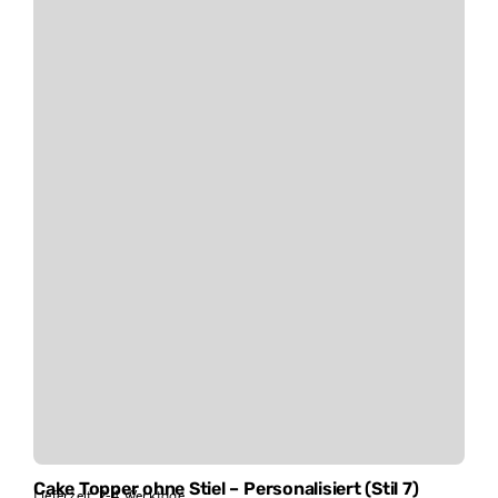
Cake Topper ohne Stiel – Personalisiert (Stil 7)
Lieferzeit:
2-4 Werktage