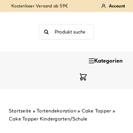
Zum
Kostenloser Versand ab 59€
Account
Inhalt
springen
Suche
nach:
Kategorien
Keksstempel
Tortendekoration
Backzutaten
Startseite
»
Tortendekoration
»
Cake Topper
»
Cake Topper Kindergarten/Schule
Backzubehör & Backwerkzeug