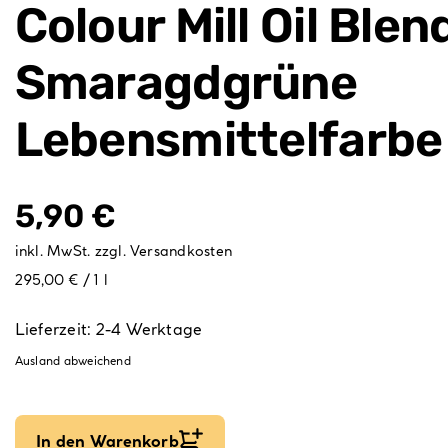
Colour Mill Oil Ble
Smaragdgrüne
Lebensmittelfarbe
5,90
€
inkl. MwSt.
zzgl.
Versandkosten
295,00 € / 1 l
Lieferzeit:
2-4 Werktage
Ausland abweichend
In den Warenkorb