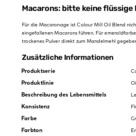
Macarons: bitte keine flüssig
Für die Macaronage ist Colour Mill Oil Blend nich
eingefallenen Macarons führen. Für emeraldfarb
trockenes Pulver direkt zum Mandelmehl gegeben
Zusätzliche Informationen
Produktserie
Co
Produktlinie
Oi
Beschreibung des Lebensmittels
Le
Konsistenz
Fl
Farbe
G
Farbton
E