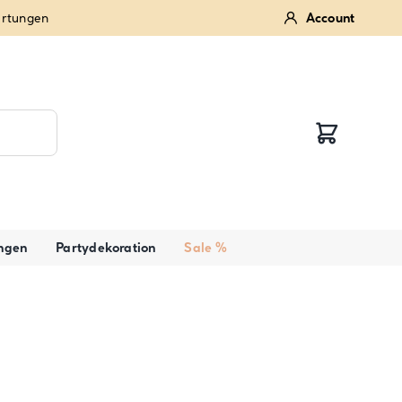
ertungen
Account
ngen
Partydekoration
Sale %