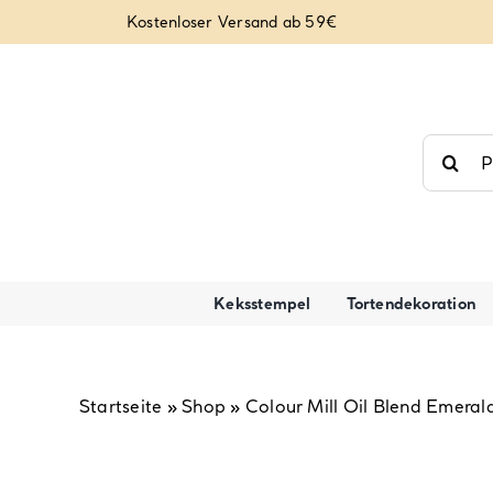
Zum
Kostenloser Versand ab 59€
Inhalt
springen
Suche
nach:
Keksstempel
Tortendekoration
Startseite
»
Shop
»
Colour Mill Oil Blend Emera