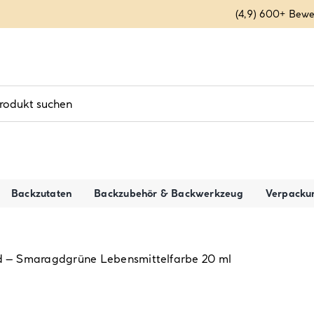
(4,9) 600+ Bew
Backzutaten
Backzubehör & Backwerkzeug
Verpacku
ld – Smaragdgrüne Lebensmittelfarbe 20 ml