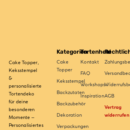
auf
der
Produktseite
gewählt
werden
Kategorien
Tortenheld
Rechtlic
Cake
Kontakt
Zahlungsb
Cake Topper,
Topper
Keksstempel
FAQ
Versandbe
&
Keksstempel
Workshops
Widerrufsb
personalisierte
Backzutaten
Tortendeko
Inspiration
AGB
für deine
Backzubehör
Vertrag
besonderen
Dekoration
widerrufen
Momente –
Personalisiertes
Verpackungen