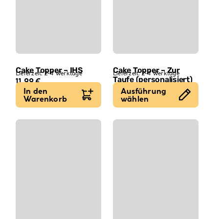
Cake Topper – IHS
Cake Topper – Zur
Lieferzeit:
2-4 Werktage
Lieferzeit:
2-4 Werktage
Taufe (personalisiert)
11,99
€
Ab
14,99
€
In den
Ausführung
Warenkorb
wählen
Dieses
Produkt
weist
mehrere
Varianten
auf.
Die
Optionen
können