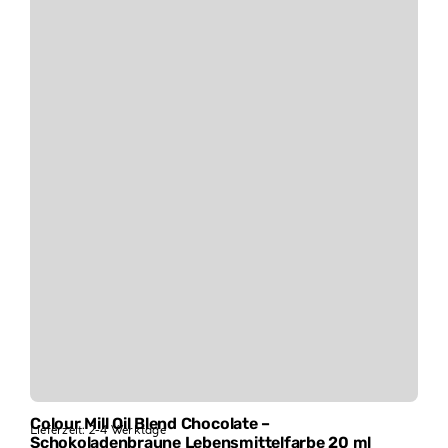
Colour Mill Oil Blend Chocolate –
Lieferzeit:
2-4 Werktage
Schokoladenbraune Lebensmittelfarbe 20 ml