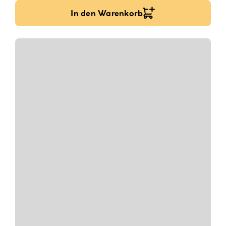
5,90
€
295,00
€
/
l
In den Warenkorb