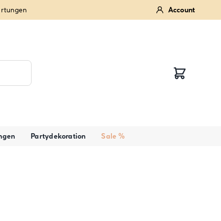
ertungen
Account
ngen
Partydekoration
Sale %