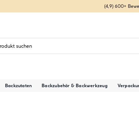
(4,9) 600+ Bew
Backzutaten
Backzubehör & Backwerkzeug
Verpacku