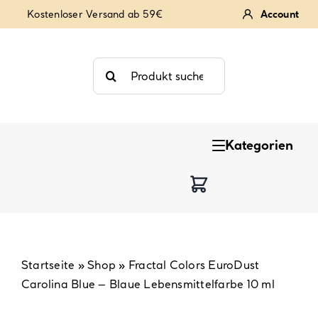
Zum
Kostenloser Versand ab 59€
Account
Inhalt
springen
Suche
nach:
Kategorien
Keksstempel
Tortendekoration
Backzutaten
Startseite
»
Shop
»
Fractal Colors EuroDust
Carolina Blue – Blaue Lebensmittelfarbe 10 ml
Backzubehör & Backwerkzeug