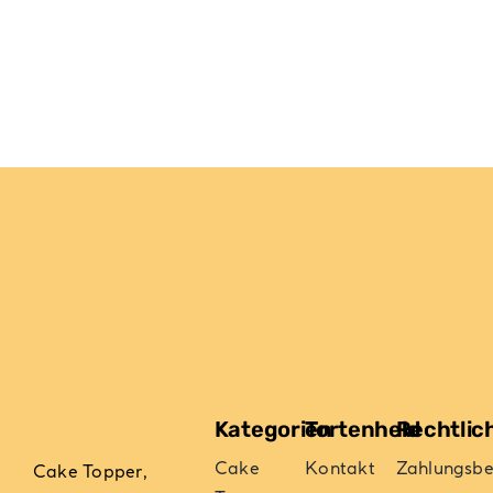
Kategorien
Tortenheld
Rechtlic
Cake
Kontakt
Zahlungsb
Cake Topper,