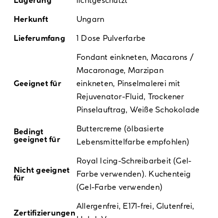
Lagerung
lichtgeschützt
Herkunft
Ungarn
Lieferumfang
1 Dose Pulverfarbe
Fondant einkneten, Macarons /
Macaronage, Marzipan
Geeignet für
einkneten, Pinselmalerei mit
Rejuvenator-Fluid, Trockener
Pinselauftrag, Weiße Schokolade
Buttercreme (ölbasierte
Bedingt
geeignet für
Lebensmittelfarbe empfohlen)
Royal Icing-Schreibarbeit (Gel-
Nicht geeignet
Farbe verwenden). Kuchenteig
für
(Gel-Farbe verwenden)
Allergenfrei
,
E171-frei
,
Glutenfrei
,
Zertifizierungen