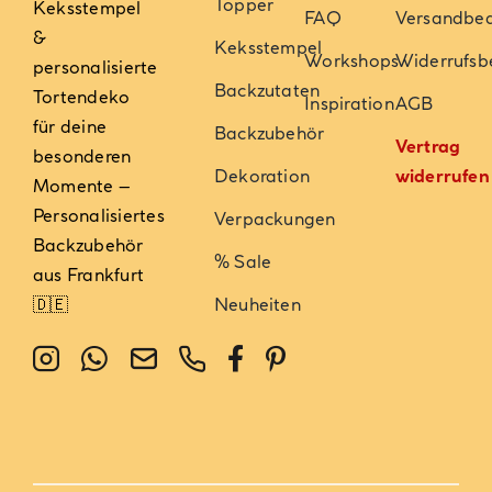
Topper
Keksstempel
FAQ
Versandbe
&
Keksstempel
Workshops
Widerrufsb
personalisierte
Backzutaten
Tortendeko
Inspiration
AGB
für deine
Backzubehör
Vertrag
besonderen
Dekoration
widerrufen
Momente –
Personalisiertes
Verpackungen
Backzubehör
% Sale
aus Frankfurt
🇩🇪
Neuheiten