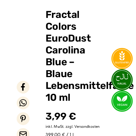
Verpackungen
Fractal
Partydekoration
Colors
Sale %
EuroDust
Carolina
Blue –
Blaue
Lebensmittelfarbe
10 ml
3,99
€
inkl. MwSt.
zzgl.
Versandkosten
399,00 € / 1 l