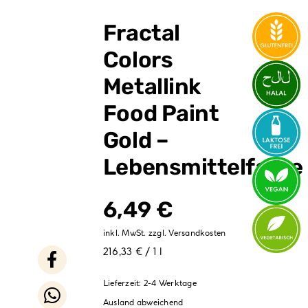
Verpackungen
Fractal
Partydekoration
Colors
Sale %
Metallink
Food Paint
Gold –
Lebensmittelfarbe
6,49
€
inkl. MwSt.
zzgl.
Versandkosten
216,33 € / 1 l
Lieferzeit:
2-4 Werktage
Ausland abweichend