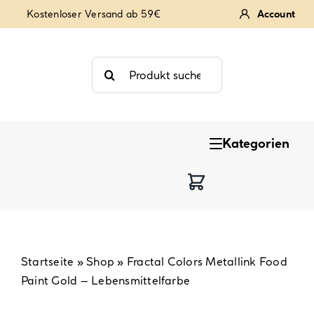
Zum
Kostenloser Versand ab 59€
Account
Inhalt
springen
Suche
nach:
Kategorien
Keksstempel
Tortendekoration
Backzutaten
Startseite
»
Shop
»
Fractal Colors Metallink Food
Paint Gold – Lebensmittelfarbe
Backzubehör & Backwerkzeug