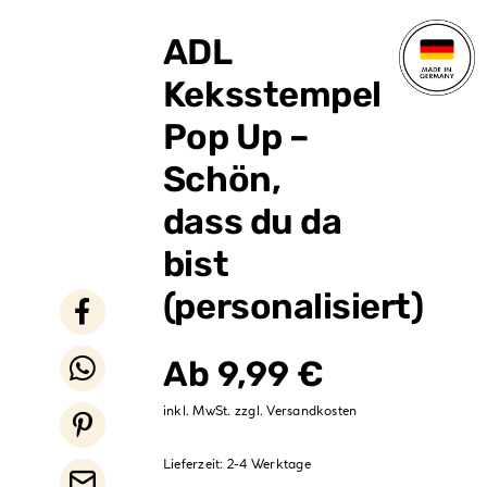
Verpackungen
ADL
Partydekoration
Keksstempel
Sale %
Pop Up –
Schön,
dass du da
bist
(personalisiert)
Ab
9,99
€
inkl. MwSt.
zzgl.
Versandkosten
Lieferzeit:
2-4 Werktage