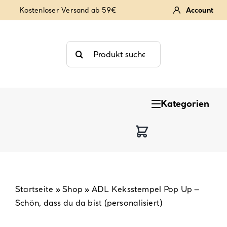
Zum
Kostenloser Versand ab 59€
Account
Inhalt
springen
Suche
nach:
Kategorien
Keksstempel
Tortendekoration
Backzutaten
Startseite
»
Shop
»
ADL Keksstempel Pop Up –
Schön, dass du da bist (personalisiert)
Backzubehör & Backwerkzeug