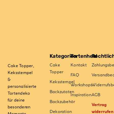
Optionen
Optionen
können
können
auf
auf
der
der
Produktseite
Produktseite
gewählt
gewählt
werden
werden
Kategorien
Tortenheld
Rechtlic
Cake
Kontakt
Zahlungsb
Cake Topper,
Topper
Keksstempel
FAQ
Versandbe
&
Keksstempel
Workshops
Widerrufsb
personalisierte
Backzutaten
Tortendeko
Inspiration
AGB
für deine
Backzubehör
Vertrag
besonderen
Dekoration
widerrufen
Momente –