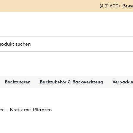
(4,9) 600+ Bew
Backzutaten
Backzubehör & Backwerkzeug
Verpacku
r – Kreuz mit Pflanzen