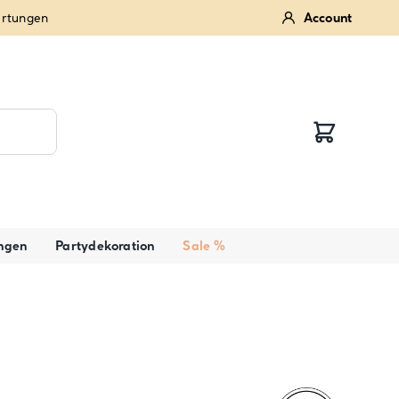
ertungen
Account
ngen
Partydekoration
Sale %