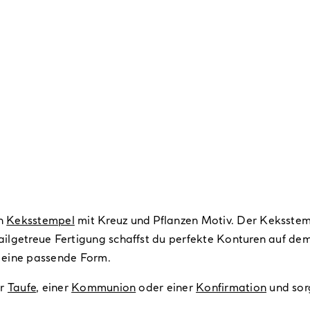
en
Keksstempel
mit Kreuz und Pflanzen Motiv. Der Keksste
ailgetreue Fertigung schaffst du perfekte Konturen auf d
 eine passende Form.
er
Taufe
, einer
Kommunion
oder einer
Konfirmation
und sor