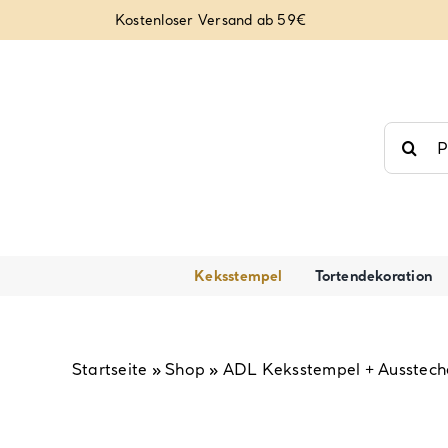
Zum
Kostenloser Versand ab 59€
Inhalt
springen
Suche
nach:
Keksstempel
Tortendekoration
Startseite
»
Shop
»
ADL Keksstempel + Aussteche