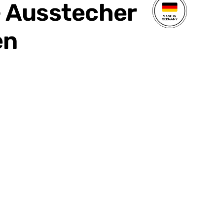
 Ausstecher
en