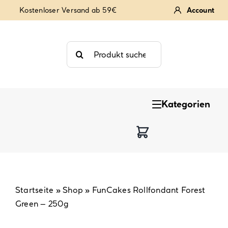
Zum
Kostenloser Versand ab 59€
Account
Inhalt
springen
Suche
nach:
Kategorien
Keksstempel
Tortendekoration
Backzutaten
Startseite
»
Shop
»
FunCakes Rollfondant Forest
Green – 250g
Backzubehör & Backwerkzeug