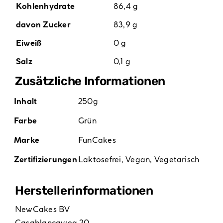
Kohlenhydrate
86,4 g
davon Zucker
83,9 g
Eiweiß
0 g
Salz
0,1 g
Zusätzliche Informationen
Inhalt
250g
Farbe
Grün
Marke
FunCakes
Zertifizierungen
Laktosefrei
,
Vegan
,
Vegetarisch
Hersteller­informationen
NewCakes BV
Casablancaweg 20