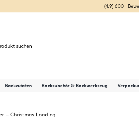
(4,9) 600+ Bew
Backzutaten
Backzubehör & Backwerkzeug
Verpacku
er – Christmas Loading