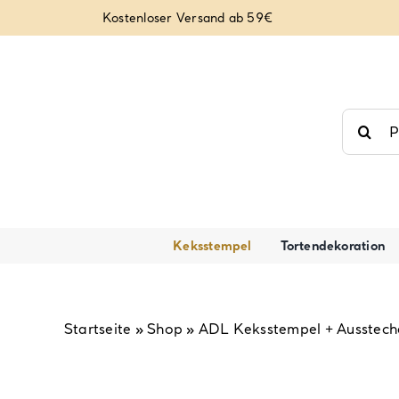
Zum
Kostenloser Versand ab 59€
Inhalt
springen
Suche
nach:
Keksstempel
Tortendekoration
Startseite
»
Shop
»
ADL Keksstempel + Ausstech