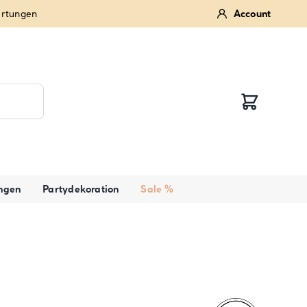
ertungen
Account
ngen
Partydekoration
Sale %