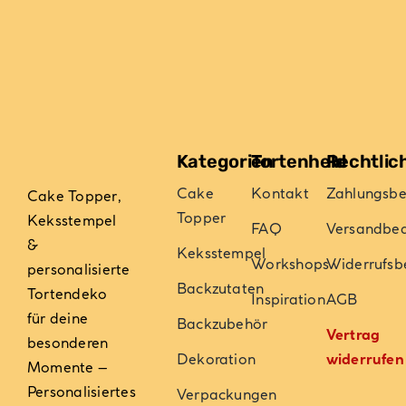
auf
auf
der
der
Produktseite
Produktseite
gewählt
gewählt
werden
werden
Kategorien
Tortenheld
Rechtlic
Cake
Kontakt
Zahlungsb
Cake Topper,
Topper
Keksstempel
FAQ
Versandbe
&
Keksstempel
Workshops
Widerrufsb
personalisierte
Backzutaten
Tortendeko
Inspiration
AGB
für deine
Backzubehör
Vertrag
besonderen
Dekoration
widerrufen
Momente –
Personalisiertes
Verpackungen