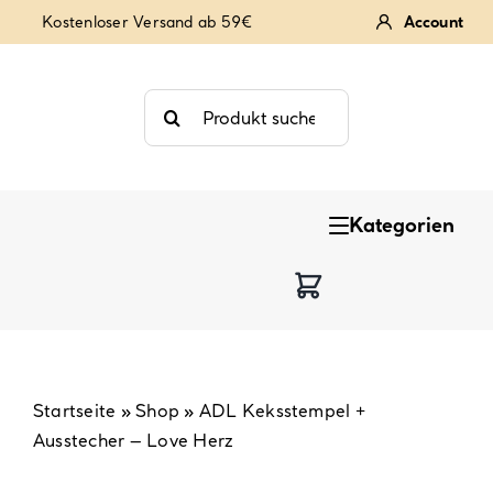
Zum
Kostenloser Versand ab 59€
Account
Inhalt
springen
Suche
nach:
Kategorien
Keksstempel
Tortendekoration
Backzutaten
Startseite
»
Shop
»
ADL Keksstempel +
Ausstecher – Love Herz
Backzubehör & Backwerkzeug