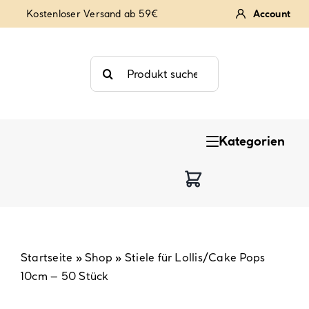
Zum
Kostenloser Versand ab 59€
Account
Inhalt
springen
Suche
nach:
Kategorien
Keksstempel
Tortendekoration
Backzutaten
Startseite
»
Shop
»
Stiele für Lollis/Cake Pops
10cm – 50 Stück
Backzubehör & Backwerkzeug