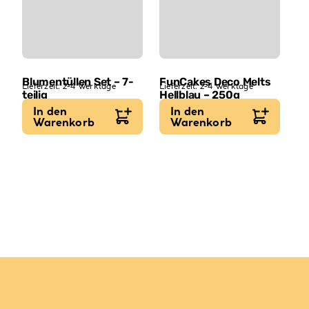
Blumentüllen Set – 7-
FunCakes Deco Melts
Lieferzeit:
2-4 Werktage
Lieferzeit:
2-4 Werktage
teilig
Hellblau – 250g
19,99
€
4,29
€
In den
In den
17,04
€
/
kg
Warenkorb
Warenkorb