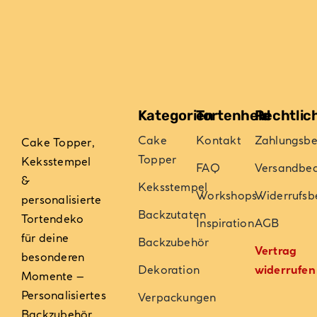
Kategorien
Tortenheld
Rechtlic
Cake
Kontakt
Zahlungsb
Cake Topper,
Topper
Keksstempel
FAQ
Versandbe
&
Keksstempel
Workshops
Widerrufsb
personalisierte
Backzutaten
Tortendeko
Inspiration
AGB
für deine
Backzubehör
Vertrag
besonderen
Dekoration
widerrufen
Momente –
Personalisiertes
Verpackungen
Backzubehör