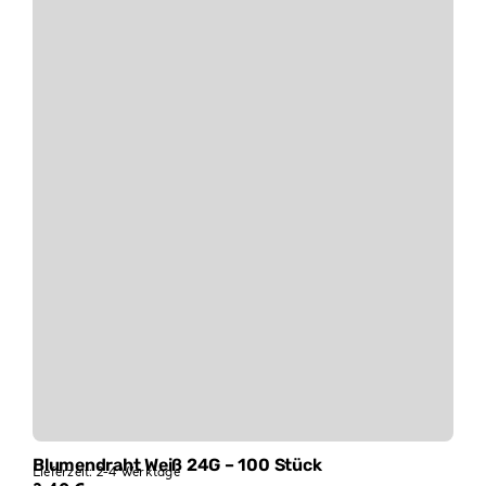
Blumendraht Weiß 24G – 100 Stück
Lieferzeit:
2-4 Werktage