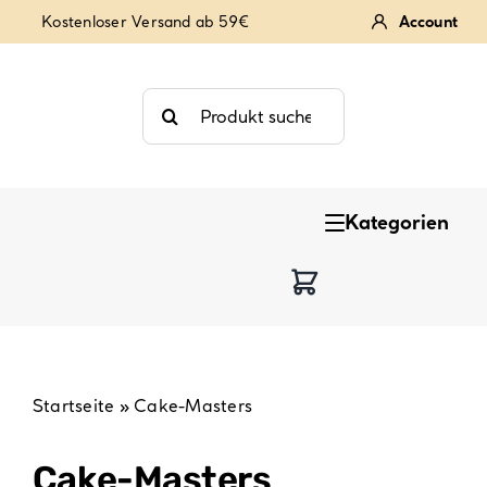
Zum
Kostenloser Versand ab 59€
Account
Inhalt
springen
Suche
nach:
Kategorien
Keksstempel
Tortendekoration
Backzutaten
Startseite
»
Cake-Masters
Backzubehör & Backwerkzeug
Cake-Masters