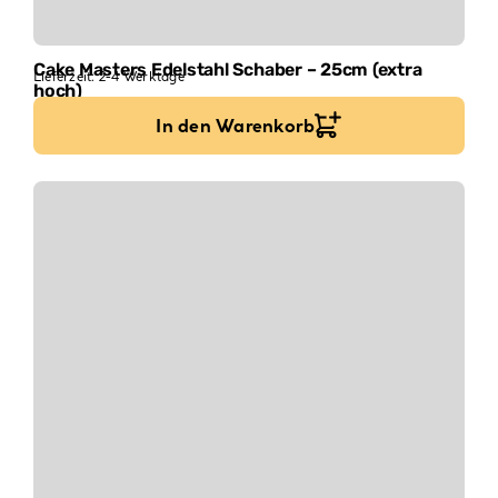
Cake Masters Edelstahl Schaber – 25cm (extra
Lieferzeit:
2-4 Werktage
hoch)
9,99
€
In den Warenkorb