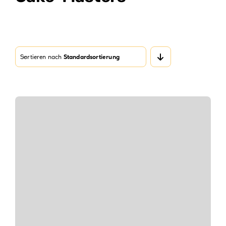
Verpackungen
Partydekoration
Sale %
Sortieren nach
Standardsortierung