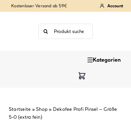
Zum
Kostenloser Versand ab 59€
Account
Inhalt
springen
Suche
nach:
Kategorien
Keksstempel
Tortendekoration
Backzutaten
Startseite
»
Shop
»
Dekofee Profi Pinsel – Größe
5-0 (extra fein)
Backzubehör & Backwerkzeug