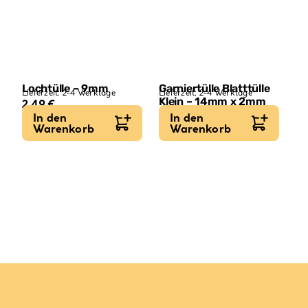
Lochtülle – 9mm
Garniertülle Blatttülle
Lieferzeit:
2-4 Werktage
Lieferzeit:
2-4 Werktage
Klein – 14mm x 2mm
2,49
€
2,49
€
In den
In den
Warenkorb
Warenkorb