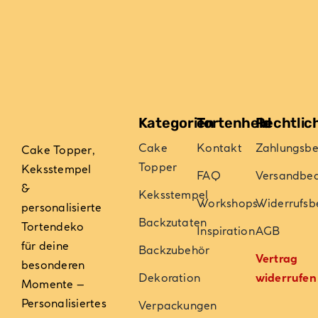
Kategorien
Tortenheld
Rechtlic
Cake
Kontakt
Zahlungsb
Cake Topper,
Topper
Keksstempel
FAQ
Versandbe
&
Keksstempel
Workshops
Widerrufsb
personalisierte
Backzutaten
Tortendeko
Inspiration
AGB
für deine
Backzubehör
Vertrag
besonderen
Dekoration
widerrufen
Momente –
Personalisiertes
Verpackungen