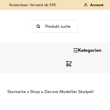
Zum
Kostenloser Versand ab 59€
Account
Inhalt
springen
Suche
nach:
Kategorien
Keksstempel
Tortendekoration
Backzutaten
Startseite
»
Shop
»
Decora Modellier Skalpell
Backzubehör & Backwerkzeug