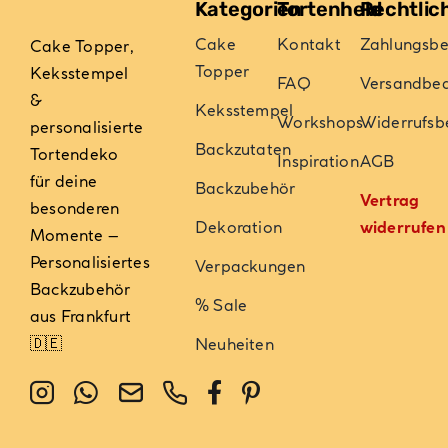
Kategorien
Tortenheld
Rechtlic
Cake
Kontakt
Zahlungsb
Cake Topper,
Topper
Keksstempel
FAQ
Versandbe
&
Keksstempel
Workshops
Widerrufsb
personalisierte
Backzutaten
Tortendeko
Inspiration
AGB
für deine
Backzubehör
Vertrag
besonderen
Dekoration
widerrufen
Momente –
Personalisiertes
Verpackungen
Backzubehör
% Sale
aus Frankfurt
🇩🇪
Neuheiten