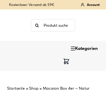
Zum
Kostenloser Versand ab 59€
Account
Inhalt
springen
Suche
nach:
Kategorien
Keksstempel
Tortendekoration
Backzutaten
Startseite
»
Shop
»
Macaron Box 4er – Natur
Backzubehör & Backwerkzeug