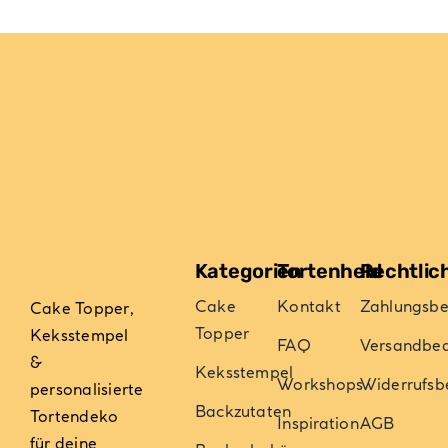
Kategorien
Tortenheld
Rechtlic
Cake
Kontakt
Zahlungsb
Cake Topper,
Topper
Keksstempel
FAQ
Versandbe
&
Keksstempel
Workshops
Widerrufsb
personalisierte
Backzutaten
Tortendeko
Inspiration
AGB
für deine