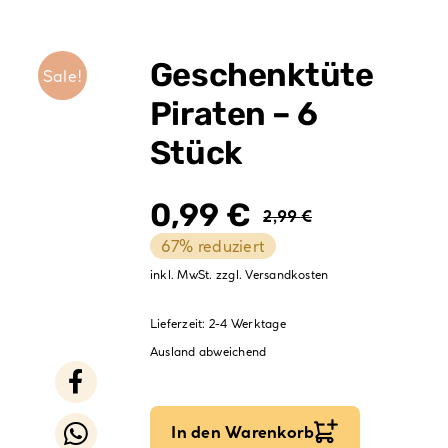
Verpackungen
Partydekoration
Geschenktüte
Sale!
Sale %
Piraten – 6
Stück
0,99
€
2,99
€
Ursprüng
Aktuelle
67% reduziert
Preis
Preis
inkl. MwSt.
zzgl.
Versandkosten
war:
ist:
Lieferzeit:
2-4 Werktage
2,99 €
0,99 €.
Ausland abweichend
In den Warenkorb