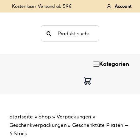
Zum
Kostenloser Versand ab 59€
Account
Inhalt
springen
Suche
nach:
Kategorien
Keksstempel
Tortendekoration
Backzutaten
Startseite
»
Shop
»
Verpackungen
»
Geschenkverpackungen
»
Geschenktüte Piraten –
Backzubehör & Backwerkzeug
6 Stück