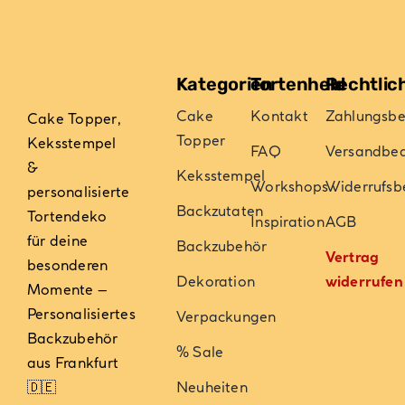
Kategorien
Tortenheld
Rechtlic
Cake
Kontakt
Zahlungsb
Cake Topper,
Topper
Keksstempel
FAQ
Versandbe
&
Keksstempel
Workshops
Widerrufsb
personalisierte
Backzutaten
Tortendeko
Inspiration
AGB
für deine
Backzubehör
Vertrag
besonderen
Dekoration
widerrufen
Momente –
Personalisiertes
Verpackungen
Backzubehör
% Sale
aus Frankfurt
🇩🇪
Neuheiten