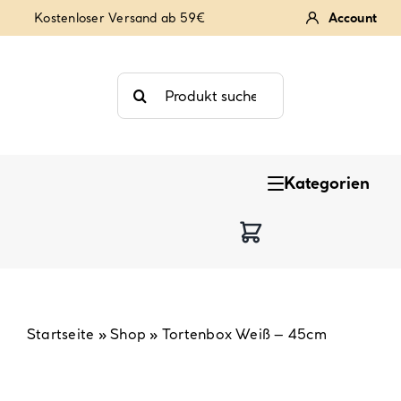
Zum
Kostenloser Versand ab 59€
Account
Inhalt
springen
Suche
nach:
Kategorien
Keksstempel
Tortendekoration
Backzutaten
Startseite
»
Shop
»
Tortenbox Weiß – 45cm
Backzubehör & Backwerkzeug