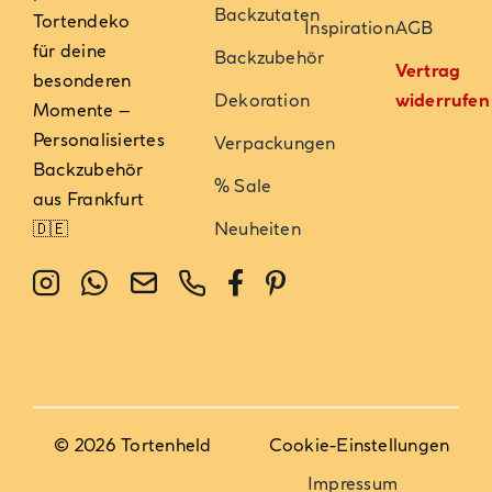
Backzutaten
Tortendeko
Inspiration
AGB
für deine
Backzubehör
Vertrag
besonderen
Dekoration
widerrufen
Momente –
Personalisiertes
Verpackungen
Backzubehör
% Sale
aus Frankfurt
🇩🇪
Neuheiten
© 2026 Tortenheld
Cookie-Einstellungen
Impressum