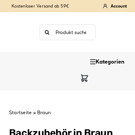
Zum
Kostenloser Versand ab 59€
Account
Inhalt
springen
Suche
nach:
Kategorien
Keksstempel
Tortendekoration
Backzutaten
Startseite
»
Braun
Backzubehör & Backwerkzeug
Backzubehör in Braun