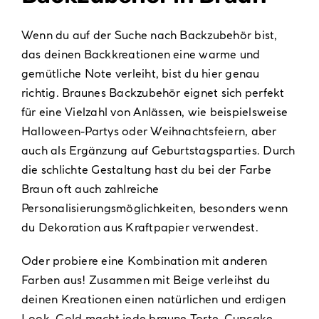
Verpackungen
Wenn du auf der Suche nach Backzubehör bist,
Partydekoration
das deinen Backkreationen eine warme und
Sale %
gemütliche Note verleiht, bist du hier genau
richtig. Braunes Backzubehör eignet sich perfekt
für eine Vielzahl von Anlässen, wie beispielsweise
Halloween-Partys oder
Weihnachtsfeiern
, aber
auch als Ergänzung auf
Geburtstagsparties
. Durch
die schlichte Gestaltung hast du bei der Farbe
Braun oft auch zahlreiche
Personalisierungsmöglichkeiten, besonders wenn
du Dekoration aus Kraftpapier verwendest.
Oder probiere eine Kombination mit anderen
Farben aus! Zusammen mit
Beige
verleihst du
deinen Kreationen einen natürlichen und erdigen
Look.
Gold
macht jede braune Torte, Cupcake