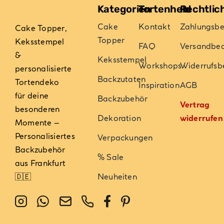
Kategorien
Tortenheld
Rechtlic
Cake
Kontakt
Zahlungsb
Cake Topper,
Topper
Keksstempel
FAQ
Versandbe
&
Keksstempel
Workshops
Widerrufsb
personalisierte
Backzutaten
Tortendeko
Inspiration
AGB
für deine
Backzubehör
Vertrag
besonderen
Dekoration
widerrufen
Momente –
Personalisiertes
Verpackungen
Backzubehör
% Sale
aus Frankfurt
🇩🇪
Neuheiten