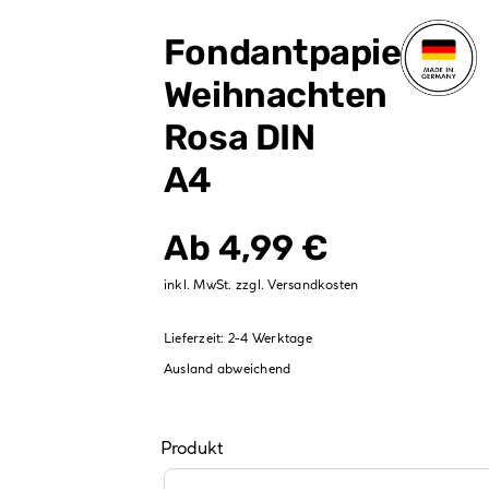
Verpackungen
Fondantpapier
Partydekoration
Weihnachten
Sale %
Rosa DIN
A4
Ab
4,99
€
inkl. MwSt.
zzgl.
Versandkosten
Lieferzeit:
2-4 Werktage
Ausland abweichend
Produkt