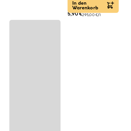
Lebensmittelfarbe 20
In den
ml
Warenkorb
5,90
€
295,00
€
/
l