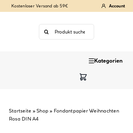
Zum
Kostenloser Versand ab 59€
Account
Inhalt
springen
Suche
nach:
Kategorien
Keksstempel
Tortendekoration
Backzutaten
Startseite
»
Shop
»
Fondantpapier Weihnachten
Rosa DIN A4
Backzubehör & Backwerkzeug