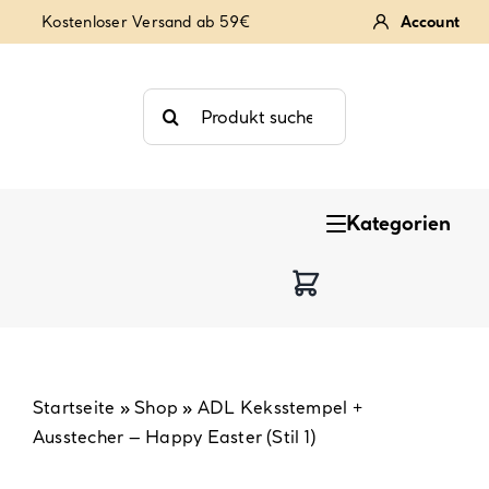
Zum
Kostenloser Versand ab 59€
Account
Inhalt
springen
Suche
nach:
Kategorien
Keksstempel
Tortendekoration
Backzutaten
Startseite
»
Shop
»
ADL Keksstempel +
Ausstecher – Happy Easter (Stil 1)
Backzubehör & Backwerkzeug