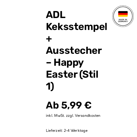
Verpackungen
ADL
Partydekoration
Keksstempel
Sale %
+
Ausstecher
– Happy
Easter (Stil
1)
Ab
5,99
€
inkl. MwSt.
zzgl.
Versandkosten
Lieferzeit:
2-4 Werktage