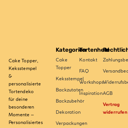
auf
auf
der
der
Produktseite
Produktseite
gewählt
gewählt
werden
werden
Kategorien
Tortenheld
Rechtlic
Cake
Kontakt
Zahlungsb
Cake Topper,
Topper
Keksstempel
FAQ
Versandbe
&
Keksstempel
Workshops
Widerrufsb
personalisierte
Backzutaten
Tortendeko
Inspiration
AGB
für deine
Backzubehör
Vertrag
besonderen
Dekoration
widerrufen
Momente –
Personalisiertes
Verpackungen