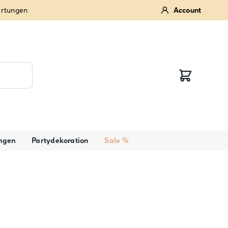
ertungen
Account
ngen
Partydekoration
Sale %