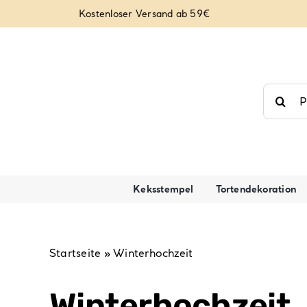
Zum
Kostenloser Versand ab 59€
Inhalt
springen
Suche
nach:
Keksstempel
Tortendekoration
Startseite
»
Winterhochzeit
Winterhochzeit