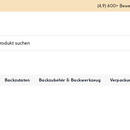
(4,9) 600+ Bew
Backzutaten
Backzubehör & Backwerkzeug
Verpacku