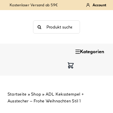
Zum
Kostenloser Versand ab 59€
Account
Inhalt
springen
Suche
nach:
Kategorien
Keksstempel
Tortendekoration
Backzutaten
Startseite
»
Shop
»
ADL Keksstempel +
Ausstecher – Frohe Weihnachten Stil 1
Backzubehör & Backwerkzeug