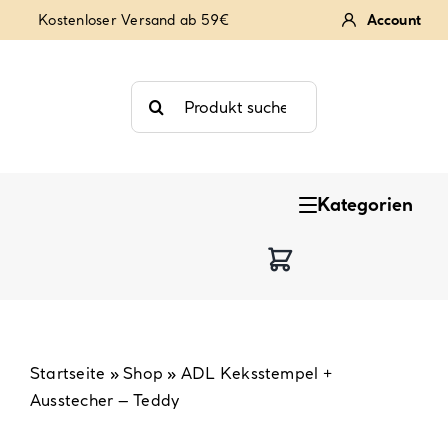
Zum
Kostenloser Versand ab 59€
Account
Inhalt
springen
Suche
nach:
Kategorien
Keksstempel
Tortendekoration
Backzutaten
Startseite
»
Shop
»
ADL Keksstempel +
Ausstecher – Teddy
Backzubehör & Backwerkzeug