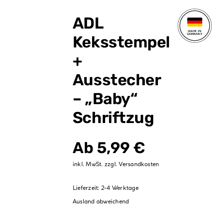
Verpackungen
ADL
Partydekoration
Keksstempel
Sale %
+
Ausstecher
– „Baby“
Schriftzug
Ab
5,99
€
inkl. MwSt.
zzgl.
Versandkosten
Lieferzeit:
2-4 Werktage
Ausland abweichend