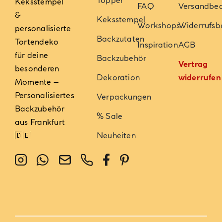
Keksstempel
FAQ
Versandbe
&
Keksstempel
Workshops
Widerrufsb
personalisierte
Backzutaten
Tortendeko
Inspiration
AGB
für deine
Backzubehör
Vertrag
besonderen
Dekoration
widerrufen
Momente –
Personalisiertes
Verpackungen
Backzubehör
% Sale
aus Frankfurt
🇩🇪
Neuheiten