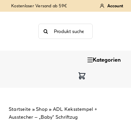
Zum
Kostenloser Versand ab 59€
Account
Inhalt
springen
Suche
nach:
Kategorien
Keksstempel
Tortendekoration
Backzutaten
Startseite
»
Shop
»
ADL Keksstempel +
Ausstecher – „Baby“ Schriftzug
Backzubehör & Backwerkzeug