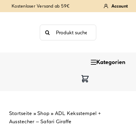
Zum
Kostenloser Versand ab 59€
Account
Inhalt
springen
Suche
nach:
Kategorien
Keksstempel
Tortendekoration
Backzutaten
Startseite
»
Shop
»
ADL Keksstempel +
Ausstecher – Safari Giraffe
Backzubehör & Backwerkzeug