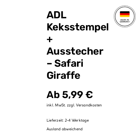
Verpackungen
ADL
Partydekoration
Keksstempel
Sale %
+
Ausstecher
– Safari
Giraffe
Ab
5,99
€
inkl. MwSt.
zzgl.
Versandkosten
Lieferzeit:
2-4 Werktage
Ausland abweichend