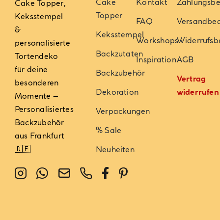
Cake
Kontakt
Zahlungsb
Cake Topper,
Topper
Keksstempel
FAQ
Versandbe
&
Keksstempel
Workshops
Widerrufsb
personalisierte
Backzutaten
Tortendeko
Inspiration
AGB
für deine
Backzubehör
Vertrag
besonderen
Dekoration
widerrufen
Momente –
Personalisiertes
Verpackungen
Backzubehör
% Sale
aus Frankfurt
🇩🇪
Neuheiten