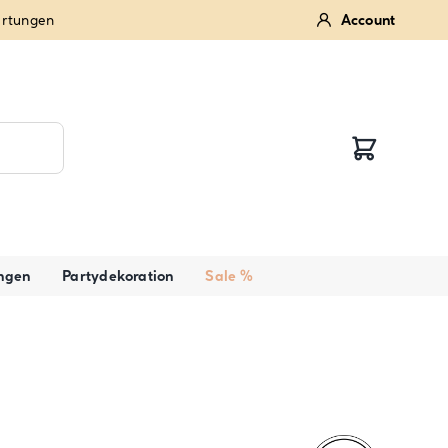
ertungen
Account
ngen
Partydekoration
Sale %