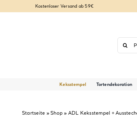
Zum
Kostenloser Versand ab 59€
Inhalt
springen
Suche
nach:
Keksstempel
Tortendekoration
Startseite
»
Shop
»
ADL Keksstempel + Aussteche