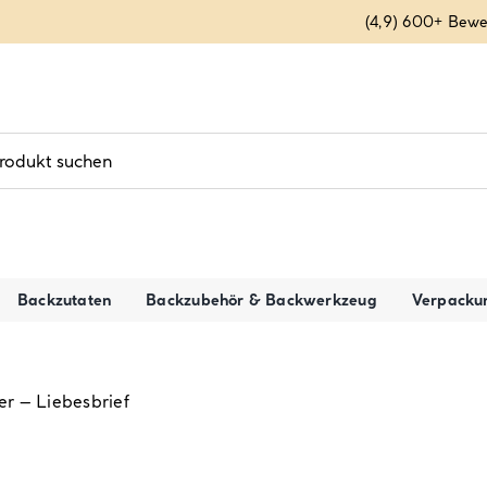
(4,9) 600+ Bew
Backzutaten
Backzubehör & Backwerkzeug
Verpacku
r – Liebesbrief