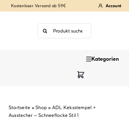
Zum
Kostenloser Versand ab 59€
Account
Inhalt
springen
Suche
nach:
Kategorien
Keksstempel
Tortendekoration
Backzutaten
Startseite
»
Shop
»
ADL Keksstempel +
Ausstecher – Schneeflocke Stil 1
Backzubehör & Backwerkzeug