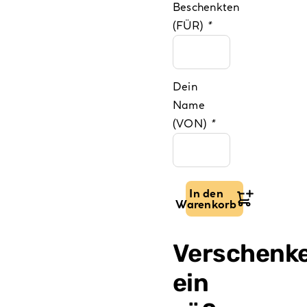
Beschenkten
(FÜR)
*
Dein
Name
(VON)
*
In den
Warenkorb
Gutschein
für
Tortenkurs
Verschenk
–
ein
„Deine
individuelle