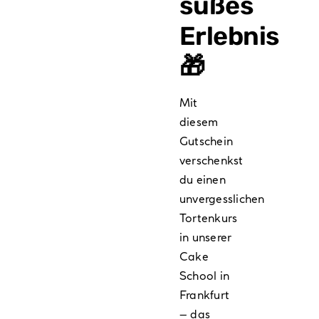
süßes
Traumtorte“
Erlebnis
Menge
🎁
Mit
diesem
Gutschein
verschenkst
du einen
unvergesslichen
Tortenkurs
in unserer
Cake
School in
Frankfurt
– das