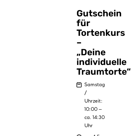
Verpackungen
Gutschein
Partydekoration
für
Tortenkurs
Sale %
–
„Deine
individuelle
Traumtorte“
Samstag
Zeitpunkt
/
Uhrzeit:
10:00 –
ca. 14:30
Uhr