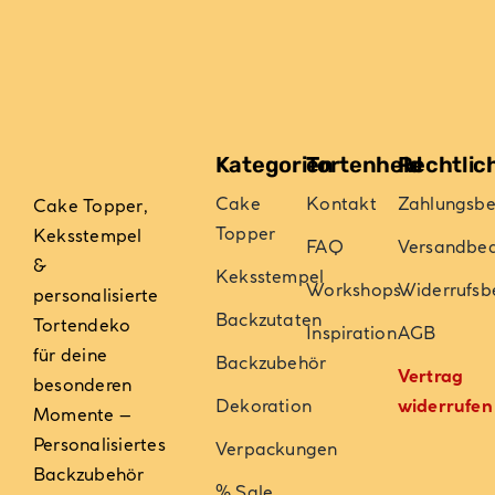
der
Produktseite
gewählt
werden
Kategorien
Tortenheld
Rechtlic
Cake
Kontakt
Zahlungsb
Cake Topper,
Topper
Keksstempel
FAQ
Versandbe
&
Keksstempel
Workshops
Widerrufsb
personalisierte
Backzutaten
Tortendeko
Inspiration
AGB
für deine
Backzubehör
Vertrag
besonderen
Dekoration
widerrufen
Momente –
Personalisiertes
Verpackungen
Backzubehör
% Sale