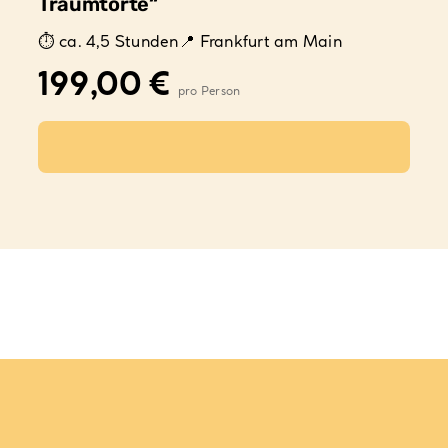
Traumtorte“
ca. 4,5 Stunden
Frankfurt am Main
199,00
€
Ausführung wählen
Dieses
Produkt
weist
mehrere
Varianten
auf.
Die
Optionen
können
auf