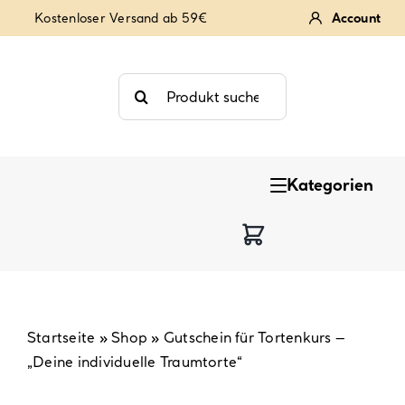
Zum
Kostenloser Versand ab 59€
Account
Inhalt
springen
Suche
nach:
Kategorien
Keksstempel
Tortendekoration
Backzutaten
Startseite
»
Shop
»
Gutschein für Tortenkurs –
„Deine individuelle Traumtorte“
Backzubehör & Backwerkzeug