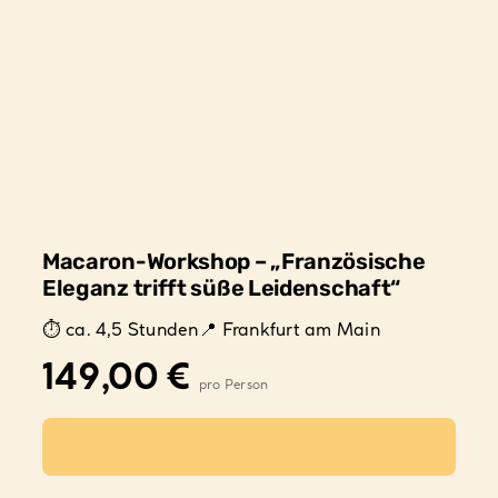
Macaron-Workshop – „Französische
Eleganz trifft süße Leidenschaft“
ca. 4,5 Stunden
Frankfurt am Main
149,00
€
Ausführung wählen
Dieses