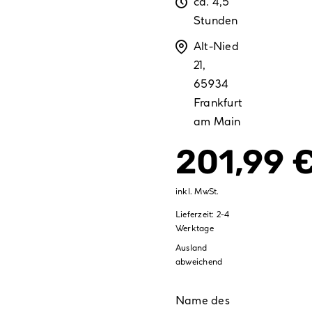
ca. 4,5
Dauer
Stunden
Alt-Nied
Ort
21,
65934
Frankfurt
am Main
201,99
inkl. MwSt.
Lieferzeit:
2-4
Werktage
Ausland
abweichend
Name des