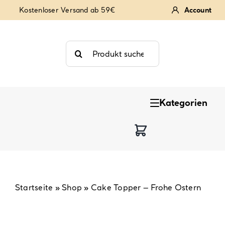
Zum
Kostenloser Versand ab 59€
Account
Inhalt
springen
Suche
nach:
Kategorien
Keksstempel
Tortendekoration
Backzutaten
Startseite
»
Shop
»
Cake Topper – Frohe Ostern
Backzubehör & Backwerkzeug