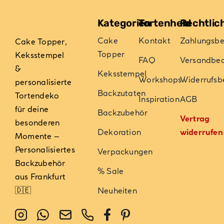
Kategorien
Tortenheld
Rechtlic
Cake
Kontakt
Zahlungsb
Cake Topper,
Topper
Keksstempel
FAQ
Versandbe
&
Keksstempel
Workshops
Widerrufsb
personalisierte
Backzutaten
Tortendeko
Inspiration
AGB
für deine
Backzubehör
Vertrag
besonderen
Dekoration
widerrufen
Momente –
Personalisiertes
Verpackungen
Backzubehör
% Sale
aus Frankfurt
🇩🇪
Neuheiten