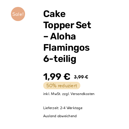
Verpackungen
Cake
Sale!
Partydekoration
Topper Set
Sale %
– Aloha
Flamingos
6-teilig
1,99
€
3,99
€
Ursprüng
Aktueller
50% reduziert
Preis
Preis
inkl. MwSt.
zzgl.
Versandkosten
war:
ist:
Lieferzeit:
2-4 Werktage
3,99 €
1,99 €.
Ausland abweichend