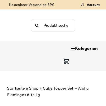
Zum
Kostenloser Versand ab 59€
Account
Inhalt
springen
Suche
nach:
Kategorien
Keksstempel
Tortendekoration
Backzutaten
Startseite
»
Shop
»
Cake Topper Set – Aloha
Flamingos 6-teilig
Backzubehör & Backwerkzeug