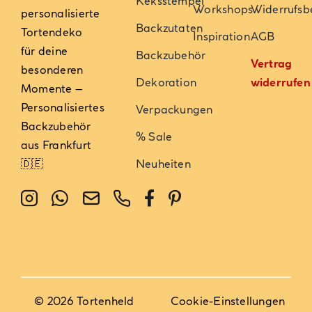
Keksstempel
Workshops
Widerrufsb
personalisierte
Backzutaten
Tortendeko
Inspiration
AGB
für deine
Backzubehör
Vertrag
besonderen
Dekoration
widerrufen
Momente –
Personalisiertes
Verpackungen
Backzubehör
% Sale
aus Frankfurt
🇩🇪
Neuheiten
© 2026 Tortenheld
Cookie-Einstellungen