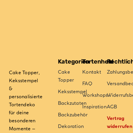
können
auf
der
Produktseite
gewählt
werden
Kategorien
Tortenheld
Rechtlic
Cake
Kontakt
Zahlungsb
Cake Topper,
Topper
Keksstempel
FAQ
Versandbe
&
Keksstempel
Workshops
Widerrufsb
personalisierte
Backzutaten
Tortendeko
Inspiration
AGB
für deine
Backzubehör
Vertrag
besonderen
Dekoration
widerrufen
Momente –