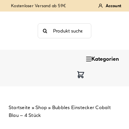
Zum
Kostenloser Versand ab 59€
Account
Inhalt
springen
Suche
nach:
Kategorien
Keksstempel
Tortendekoration
Backzutaten
Startseite
»
Shop
»
Bubbles Einstecker Cobalt
Blau – 4 Stück
Backzubehör & Backwerkzeug