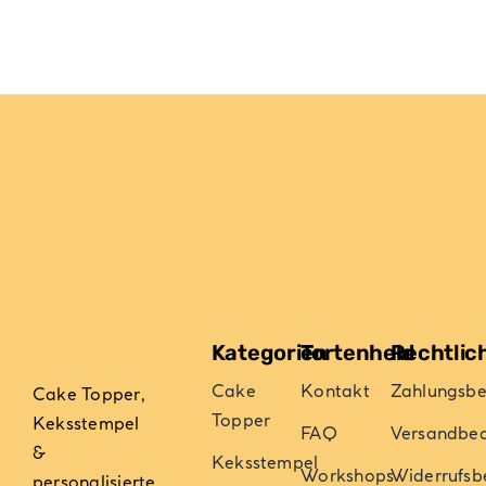
Kategorien
Tortenheld
Rechtlic
Cake
Kontakt
Zahlungsb
Cake Topper,
Topper
Keksstempel
FAQ
Versandbe
&
Keksstempel
Workshops
Widerrufsb
personalisierte