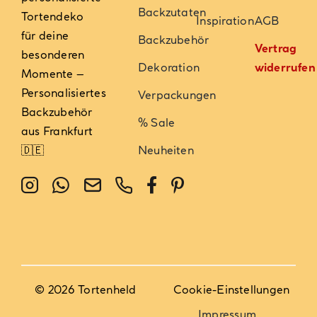
Backzutaten
Tortendeko
Inspiration
AGB
für deine
Backzubehör
Vertrag
besonderen
Dekoration
widerrufen
Momente –
Personalisiertes
Verpackungen
Backzubehör
% Sale
aus Frankfurt
🇩🇪
Neuheiten
© 2026 Tortenheld
Cookie-Einstellungen
Impressum