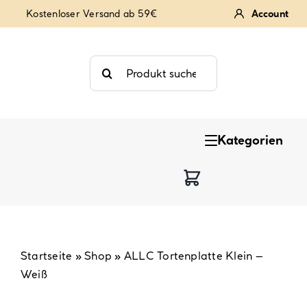
Zum
Kostenloser Versand ab 59€
Account
Inhalt
springen
Suche
nach:
Kategorien
Keksstempel
Tortendekoration
Backzutaten
Startseite
»
Shop
»
ALLC Tortenplatte Klein –
Weiß
Backzubehör & Backwerkzeug