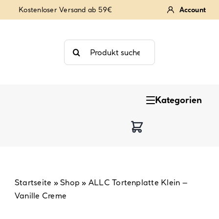
Zum
Kostenloser Versand ab 59€
Account
Inhalt
springen
Suche
nach:
Kategorien
Keksstempel
Tortendekoration
Backzutaten
Startseite
»
Shop
»
ALLC Tortenplatte Klein –
Vanille Creme
Backzubehör & Backwerkzeug