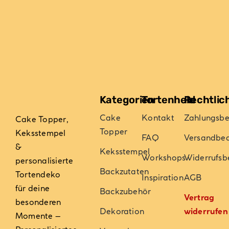
können
auf
der
Produktseite
gewählt
werden
Kategorien
Tortenheld
Rechtlic
Cake
Kontakt
Zahlungsb
Cake Topper,
Topper
Keksstempel
FAQ
Versandbe
&
Keksstempel
Workshops
Widerrufsb
personalisierte
Backzutaten
Tortendeko
Inspiration
AGB
für deine
Backzubehör
Vertrag
besonderen
Dekoration
widerrufen
Momente –