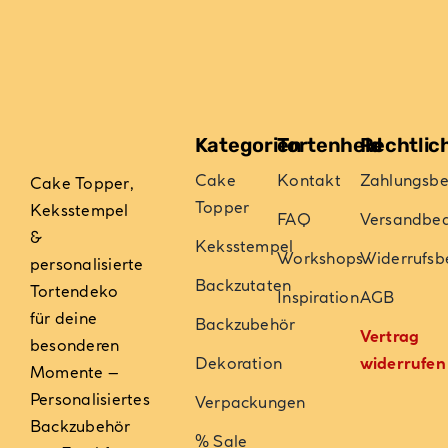
der
der
Produktseite
Produktseite
gewählt
gewählt
werden
werden
Kategorien
Tortenheld
Rechtlic
Cake
Kontakt
Zahlungsb
Cake Topper,
Topper
Keksstempel
FAQ
Versandbe
&
Keksstempel
Workshops
Widerrufsb
personalisierte
Backzutaten
Tortendeko
Inspiration
AGB
für deine
Backzubehör
Vertrag
besonderen
Dekoration
widerrufen
Momente –
Personalisiertes
Verpackungen
Backzubehör
% Sale