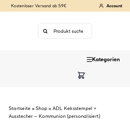
Zum
Kostenloser Versand ab 59€
Account
Inhalt
springen
Suche
nach:
Kategorien
Keksstempel
Tortendekoration
Backzutaten
Startseite
»
Shop
»
ADL Keksstempel +
Ausstecher – Kommunion (personalisiert)
Backzubehör & Backwerkzeug