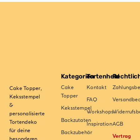
Kategorien
Tortenheld
Rechtlic
Cake
Kontakt
Zahlungsb
Cake Topper,
Topper
Keksstempel
FAQ
Versandbe
&
Keksstempel
Workshops
Widerrufsb
personalisierte
Backzutaten
Tortendeko
Inspiration
AGB
für deine
Backzubehör
Vertrag
besonderen