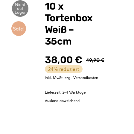
Verpackungen
10 x
Nicht
auf
Lager
Tortenbox
Partydekoration
Weiß –
Sale!
Sale %
35cm
38,00
€
49,90
€
Ursprü
Aktuel
24% reduziert
Preis
Preis
inkl. MwSt.
zzgl.
Versandkosten
war:
ist:
Lieferzeit:
2-4 Werktage
49,90
38,00 
Ausland abweichend