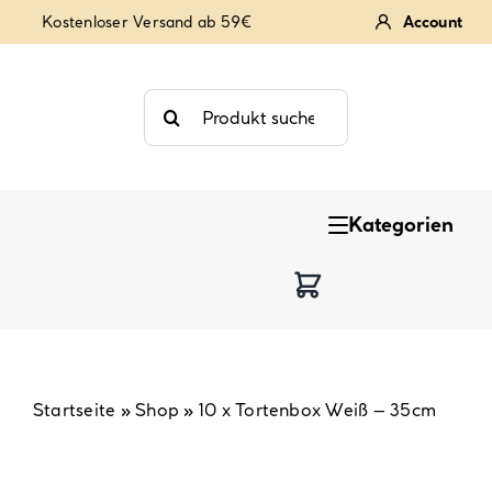
Zum
Kostenloser Versand ab 59€
Account
Inhalt
springen
Suche
nach:
Kategorien
Keksstempel
Tortendekoration
Backzutaten
Startseite
»
Shop
»
10 x Tortenbox Weiß – 35cm
Backzubehör & Backwerkzeug