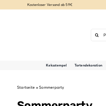
Zum
Kostenloser Versand ab 59€
Inhalt
springen
Suche
nach:
Keksstempel
Tortendekoration
Startseite
»
Sommerparty
Sommerparty