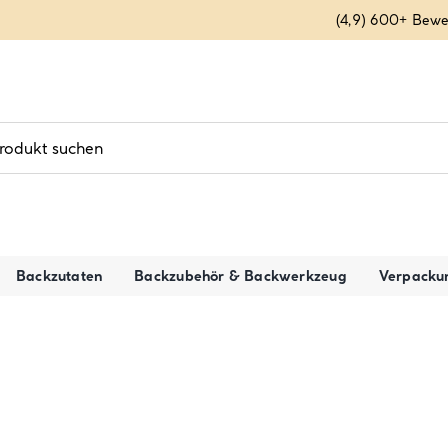
(4,9) 600+ Bew
Backzutaten
Backzubehör & Backwerkzeug
Verpacku