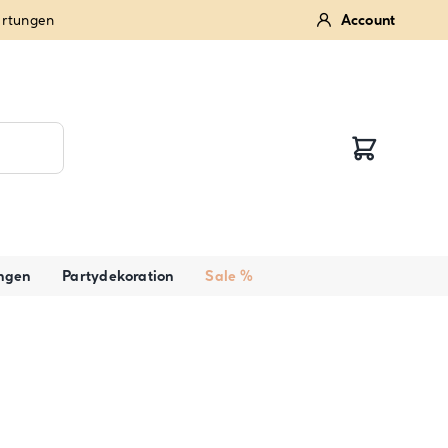
ertungen
Account
ngen
Partydekoration
Sale %