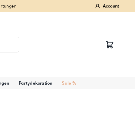
ertungen
Account
ngen
Partydekoration
Sale %