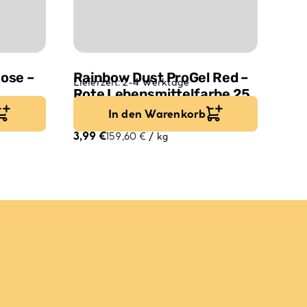
Rose –
Rainbow Dust ProGel Red –
Lieferzeit:
2-4 Werktage
Rote Lebensmittelfarbe 25
0 ml
g
In den Warenkorb
3,99
€
159,60
€
/
kg