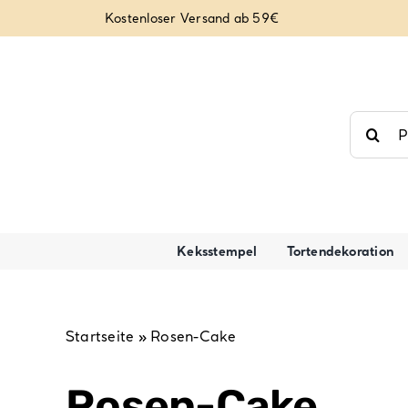
Zum
Kostenloser Versand ab 59€
Inhalt
springen
Suche
nach:
Keksstempel
Tortendekoration
Startseite
»
Rosen-Cake
Rosen-Cake