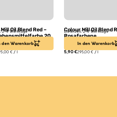
Mill Oil Blend Red –
Colour Mill Oil Blend 
t:
2-4 Werktage
Lieferzeit:
2-4 Werktage
ebensmittelfarbe 20
Rosafarbene
Lebensmittelfarbe 2
n den Warenkorb
In den Warenkorb
5,90
€
95,00
€
/
l
295,00
€
/
l