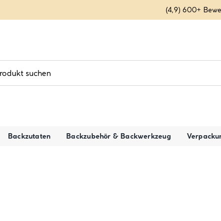
(4,9) 600+ Bew
Backzutaten
Backzubehör & Backwerkzeug
Verpacku