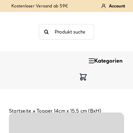
Zum
Kostenloser Versand ab 59€
Account
Inhalt
springen
Suche
nach:
Kategorien
Keksstempel
Tortendekoration
Backzutaten
Startseite
»
Topper 14cm x 15,5 cm (BxH)
Backzubehör & Backwerkzeug