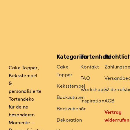
Varianten
auf.
Die
Optionen
können
auf
der
Kategorien
Tortenheld
Rechtlic
Produktseite
gewählt
Cake
Kontakt
Zahlungsb
Cake Topper,
werden
Topper
Keksstempel
FAQ
Versandbe
&
Keksstempel
Workshops
Widerrufsb
personalisierte
Backzutaten
Tortendeko
Inspiration
AGB
für deine
Backzubehör
Vertrag
besonderen
Dekoration
widerrufen
Momente –