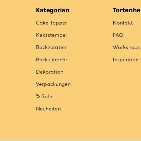
Produktseite
Kategorien
Tortenhe
gewählt
Cake Topper
Kontakt
werden
Keksstempel
FAQ
Backzutaten
Workshops
Backzubehör
Inspiration
Dekoration
Verpackungen
% Sale
Neuheiten