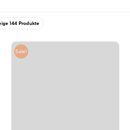
eige
144 Produkte
Sale!