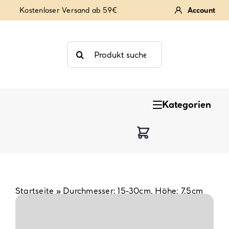
Zum
Kostenloser Versand ab 59€
Account
Inhalt
springen
Suche
nach:
Kategorien
Keksstempel
Tortendekoration
Backzutaten
Startseite
»
Durchmesser: 15-30cm, Höhe: 7,5cm
Backzubehör & Backwerkzeug