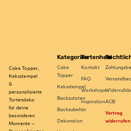
Varianten
auf.
Die
Optionen
können
auf
der
Kategorien
Tortenheld
Rechtlic
Produktseite
gewählt
Cake
Kontakt
Zahlungsb
Cake Topper,
werden
Topper
Keksstempel
FAQ
Versandbe
&
Keksstempel
Workshops
Widerrufsb
personalisierte
Backzutaten
Tortendeko
Inspiration
AGB
für deine
Backzubehör
Vertrag
besonderen
Dekoration
widerrufen
Momente –