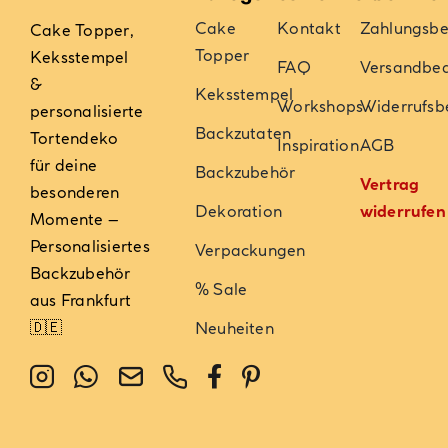
Cake
Kontakt
Zahlungsb
Cake Topper,
Topper
Keksstempel
FAQ
Versandbe
&
Keksstempel
Workshops
Widerrufsb
personalisierte
Backzutaten
Tortendeko
Inspiration
AGB
für deine
Backzubehör
Vertrag
besonderen
Dekoration
widerrufen
Momente –
Personalisiertes
Verpackungen
Backzubehör
% Sale
aus Frankfurt
🇩🇪
Neuheiten