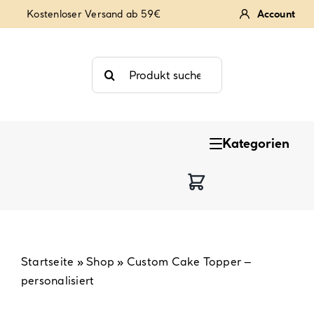
Zum
Kostenloser Versand ab 59€
Account
Inhalt
springen
Suche
nach:
Kategorien
Keksstempel
Tortendekoration
Backzutaten
Startseite
»
Shop
»
Custom Cake Topper –
personalisiert
Backzubehör & Backwerkzeug